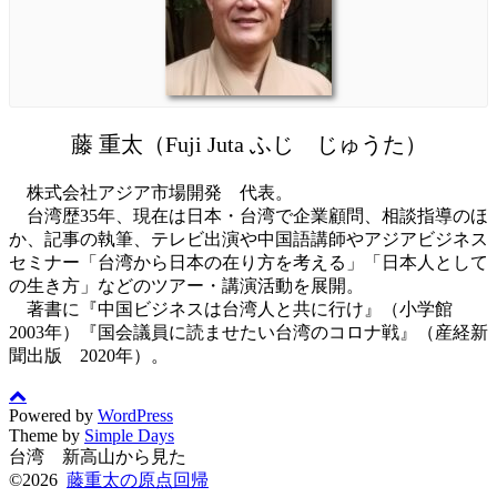
藤 重太（Fuji Juta ふじ じゅうた）
株式会社アジア市場開発 代表。
台湾歴35年、現在は日本・台湾で企業顧問、相談指導のほ
か、記事の執筆、テレビ出演や中国語講師やアジアビジネス
セミナー「台湾から日本の在り方を考える」「日本人として
の生き方」などのツアー・講演活動を展開。
著書に『中国ビジネスは台湾人と共に行け』（小学館
2003年）『国会議員に読ませたい台湾のコロナ戦』（産経新
聞出版 2020年）。
Powered by
WordPress
Theme by
Simple Days
台湾 新高山から見た
©2026
藤重太の原点回帰