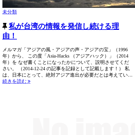
未分類
私が台湾の情報を発信し続ける理
由！
メルマガ「アジアの風・アジアの声・アジアの宝」（1996
年）から、 この度「Asia-Hacks （アジアハック）」（2014
年）を なぜ書くことになったかについて、説明させてくだ
さい。 （2014-12-24 の記事を記録として記載します！） 私
は、日本にとって、絶対アジア進出が必要だとは考えてい…
続きを読む