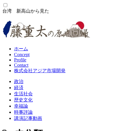
コ
ン
台湾 新高山から見た
テ
ン
ツ
へ
ス
キ
ホーム
ッ
Concept
Profile
プ
Contact
株式会社アジア市場開発
政治
経済
生活社会
歴史文化
幸福論
時事評論
講演記事動画