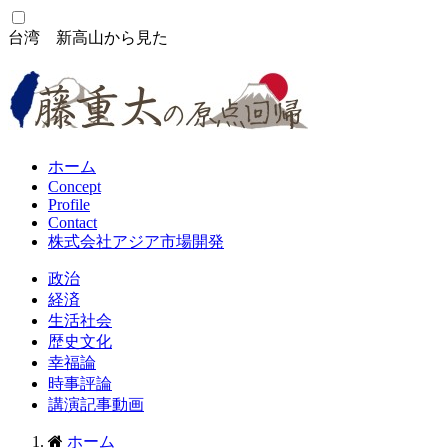
コ
ン
台湾 新高山から見た
テ
ン
ツ
へ
ス
キ
ホーム
ッ
Concept
Profile
プ
Contact
株式会社アジア市場開発
政治
経済
生活社会
歴史文化
幸福論
時事評論
講演記事動画
ホーム