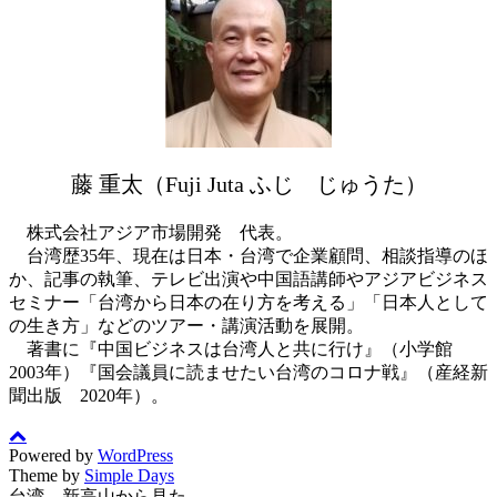
藤 重太（Fuji Juta ふじ じゅうた）
株式会社アジア市場開発 代表。
台湾歴35年、現在は日本・台湾で企業顧問、相談指導のほ
か、記事の執筆、テレビ出演や中国語講師やアジアビジネス
セミナー「台湾から日本の在り方を考える」「日本人として
の生き方」などのツアー・講演活動を展開。
著書に『中国ビジネスは台湾人と共に行け』（小学館
2003年）『国会議員に読ませたい台湾のコロナ戦』（産経新
聞出版 2020年）。
Powered by
WordPress
Theme by
Simple Days
台湾 新高山から見た