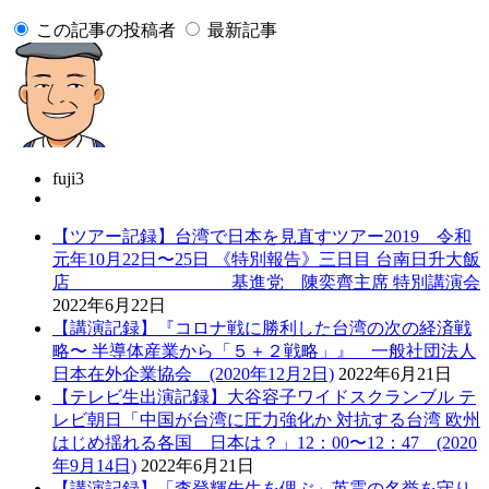
この記事の投稿者
最新記事
fuji3
【ツアー記録】台湾で日本を見直すツアー2019 令和
元年10月22日〜25日 《特別報告》三日目 台南日升大飯
店 基進党 陳奕齊主席 特別講演会
2022年6月22日
【講演記録】『コロナ戦に勝利した台湾の次の経済戦
略〜 半導体産業から「５＋２戦略」』 一般社団法人
日本在外企業協会 (2020年12月2日)
2022年6月21日
【テレビ生出演記録】大谷容子ワイドスクランブル テ
レビ朝日「中国が台湾に圧力強化か 対抗する台湾 欧州
はじめ揺れる各国 日本は？」12：00〜12：47 (2020
年9月14日)
2022年6月21日
【講演記録】「李登輝先生を偲ぶ」英霊の名誉を守り